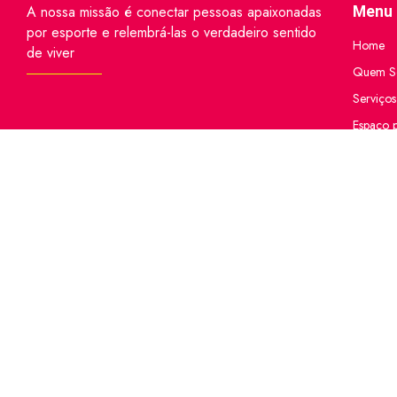
A nossa missão é conectar pessoas apaixonadas
Menu 
por esporte e relembrá-las o verdadeiro sentido
Home
de viver
Quem S
Serviços
Espaço p
Locação
Sua Emp
CELD Ca
Blog
CELD Ca
Contato
Informa
Mapa do