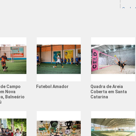
Quadra S
Quadra S
Quadras 
Resenha 
Resenha 
Society 
Tema de 
 de Campo
Futebol Amador
Quadra de Areia
Valor Al
em Nova
Coberta em Santa
a, Balneário
Catarina
Aniversá
ú
Atividad
Atividad
Campeon