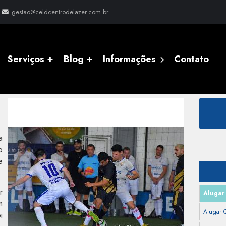
gestao@celdcentrodelazer.com.br
Serviços +
Blog +
Informações
Contato
a
o
e
r
Alugar
m
Alugar Q
i