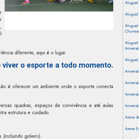
Aluguel
r
Aluguel
r
,
Aluguel
Churras
l
Aluguel
Aniversá
ncia diferente, aqui é o lugar.
Aluguel 
é viver o esporte a todo momento.
Aniversá
Aniversá
são é oferecer um ambiente onde o esporte conecta
Aniversár
rsas quadras, espaços de convivência e até aulas
Aniversá
tra estrutura e cuidado.
Arena de
Arena Es
(incluindo goleiro)