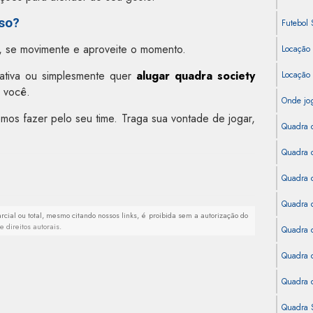
sso?
Futebol 
ta, se movimente e aproveite o momento.
Locação
rativa ou simplesmente quer
alugar quadra society
Locação
 você.
Onde jog
os fazer pelo seu time. Traga sua vontade de jogar,
Quadra 
Quadra d
Quadra d
Quadra d
arcial ou total, mesmo citando nossos links, é proibida sem a autorização do
e direitos autorais
.
Quadra d
Quadra 
Quadra d
Quadra S