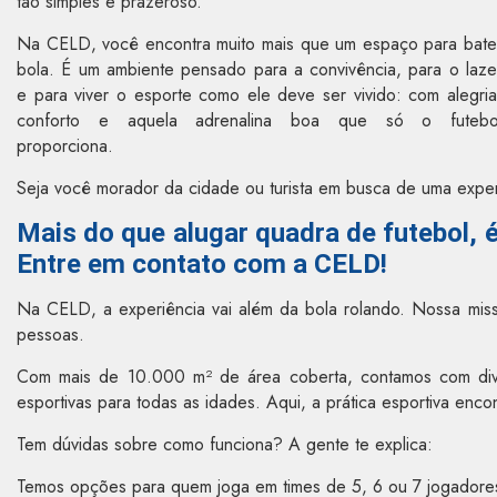
tão simples e prazeroso.
Na CELD, você encontra muito mais que um espaço para bate
bola. É um ambiente pensado para a convivência, para o laze
e para viver o esporte como ele deve ser vivido: com alegria
conforto e aquela adrenalina boa que só o futebo
proporciona.
Seja você morador da cidade ou turista em busca de uma experiê
Mais do que alugar quadra de futebol, 
Entre em contato com a CELD!
Na CELD, a experiência vai além da bola rolando. Nossa mis
pessoas.
Com mais de 10.000 m² de área coberta, contamos com dive
esportivas para todas as idades. Aqui, a prática esportiva encon
Tem dúvidas sobre como funciona? A gente te explica:
Temos opções para quem joga em times de 5, 6 ou 7 jogadores 