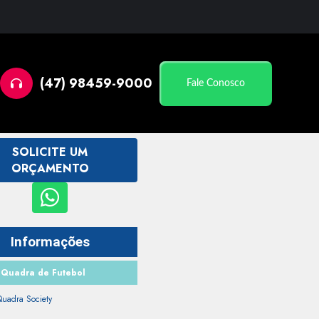
(47) 98459-9000
Fale Conosco
SOLICITE UM
ORÇAMENTO
Informações
 Quadra de Futebol
uadra Society