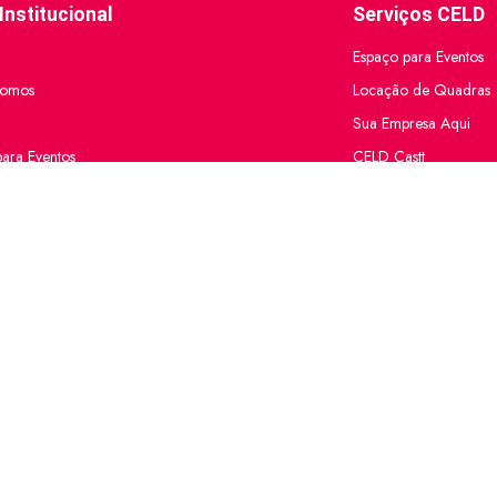
Institucional
Serviços CELD
Espaço para Eventos
omos
Locação de Quadras
Sua Empresa Aqui
ara Eventos
CELD Castt
 de Quadras
resa Aqui
stt
stt
ções
 Site