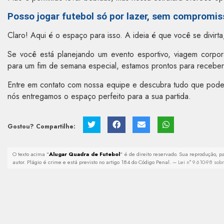
Posso jogar futebol só por lazer, sem compromi
Claro! Aqui é o espaço para isso. A ideia é que você se divir
Se você está planejando um evento esportivo, viagem corpo
para um fim de semana especial, estamos prontos para receber
Entre em contato com nossa equipe e descubra tudo que podem
nós entregamos o espaço perfeito para a sua partida.
Gostou? Compartilhe:
O texto acima "
Alugar Quadra de Futebol
" é de direito reservado. Sua reprodução, p
autor. Plágio é crime e está previsto no artigo 184 do Código Penal. –
Lei n° 9.610-98 sobr