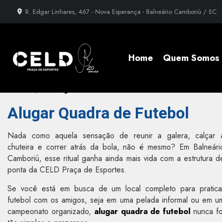
R. Edgar Linhares, 467 - Nova Esperança - Balneário Camboriú / SC
Home
Quem Somos
»
Informações
»
Alugar Quadra de Futebol
Alugar Quadra de Futebol
Nada como aquela sensação de reunir a galera, calçar 
chuteira e correr atrás da bola, não é mesmo? Em Balneári
Camboriú, esse ritual ganha ainda mais vida com a estrutura d
ponta da CELD Praça de Esportes.
Se você está em busca de um local completo para pratica
futebol com os amigos, seja em uma pelada informal ou em u
campeonato organizado,
alugar quadra de futebol
nunca fo