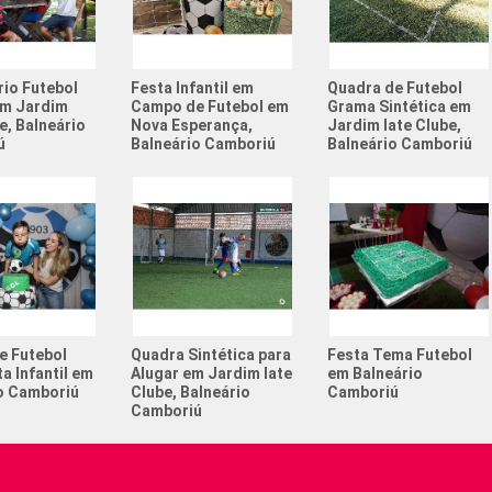
Campeona
Churrasc
rio Futebol
Festa Infantil em
Quadra de Futebol
 em Jardim
Campo de Futebol em
Grama Sintética em
Com quan
e, Balneário
Nova Esperança,
Jardim Iate Clube,
no futeb
ú
Balneário Camboriú
Balneário Camboriú
Esportes
adolesc
Esportes
Festa de
Futebol 
Torneio 
e Futebol
Quadra Sintética para
Festa Tema Futebol
a Infantil em
Alugar em Jardim Iate
em Balneário
o Camboriú
Clube, Balneário
Camboriú
Camboriú