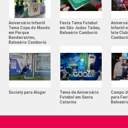
Aniversário Infantil
Festa Tema Futebol
Aniversá
Tema Copa do Mundo
em São Judas Tadeu,
Infantil
em Parque
Balneário Camboriú
Iate Club
Bandeirantes,
Cambori
Balneário Camboriú
Society para Alugar
Tema de Aniversário
Campo d
Futebol em Santa
para Fest
Catarina
Balneári