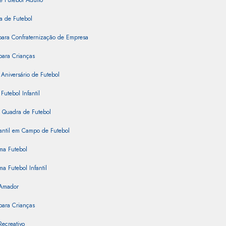
e Futebol Adulto
a de Futebol
para Confraternização de Empresa
para Crianças
 Aniversário de Futebol
Futebol Infantil
 Quadra de Futebol
fantil em Campo de Futebol
ma Futebol
ma Futebol Infantil
 Amador
para Crianças
Recreativo