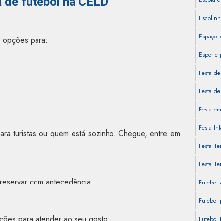
a de futebol na CELD
Escola d
Escolinh
Espaço 
 opções para:
Esporte 
Festa de
Festa de 
Festa em
Festa In
para turistas ou quem está sozinho. Chegue, entre em
Festa Te
Festa Te
reservar com antecedência.
Futebol
Futebol 
pções para atender ao seu gosto.
Futebol 