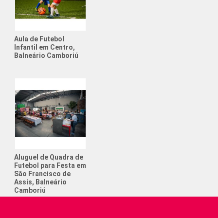
to de Futebol Society
o e Futebol
Aula de Futebol
Infantil em Centro,
tos anos posso colocar meu filho
Balneário Camboriú
ol?
 que ajudam a crescer na
ência
 que ajudam na concentração infantil
 Aniversário com Tema Futebol
e Cerveja
de Futebol Society
Aluguel de Quadra de
Futebol para Festa em
São Francisco de
Assis, Balneário
Camboriú