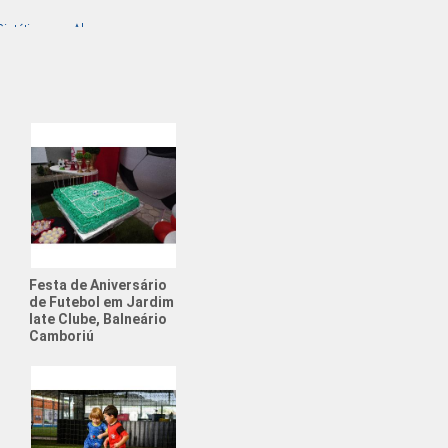
intética para Alugar
ociety para Alugar
de Futebol para Aniversário
Esportiva
Futebol Society
para Alugar
Aniversário Futebol
Festa de Aniversário
uguel Quadra Society
de Futebol em Jardim
Iate Clube, Balneário
rio com Tema de Futebol
Camboriú
e Física para Adolescentes
e Física para Crianças
ato de Futebol Amador