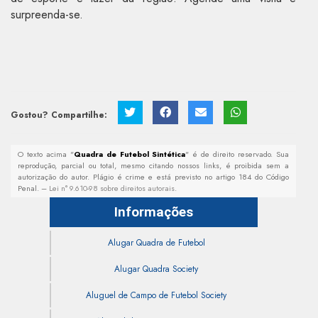
surpreenda-se.
Gostou? Compartilhe:
O texto acima "
Quadra de Futebol Sintética
" é de direito reservado. Sua
reprodução, parcial ou total, mesmo citando nossos links, é proibida sem a
autorização do autor. Plágio é crime e está previsto no artigo 184 do Código
Penal. –
Lei n° 9.610-98 sobre direitos autorais
.
Informações
Alugar Quadra de Futebol
Alugar Quadra Society
Aluguel de Campo de Futebol Society