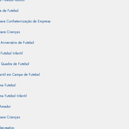
e Futebol Adulto
a de Futebol
para Confraternização de Empresa
para Crianças
 Aniversário de Futebol
Futebol Infantil
 Quadra de Futebol
fantil em Campo de Futebol
ma Futebol
ma Futebol Infantil
 Amador
para Crianças
Recreativo