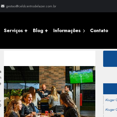
gestao@celdcentrodelazer.com.br
Serviços +
Blog +
Informações
Contato
a
m
e
,
Alugar 
D
Alugar Q