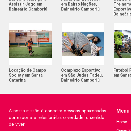
Assistir Jogo em
em Bairro Nações,
Treinam
Balneário Camboriú
Balneário Camboriú
Esportivo
Balneári
Locação de Campo
Complexo Esportivo
Futebol 
Society em Santa
em São Judas Tadeu,
em Santa
Catarina
Balneário Camboriú
A nossa missão é conectar pessoas apaixonadas
Menu 
por esporte e relembrá-las o verdadeiro sentido
Home
de viver
Quem S