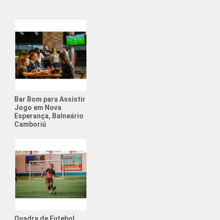
intética para Alugar
ociety para Alugar
de Futebol para Aniversário
Esportiva
Futebol Society
Bar Bom para Assistir
para Alugar
Jogo em Nova
Esperança, Balneário
Aniversário Futebol
Camboriú
uguel Quadra Society
rio com Tema de Futebol
e Física para Adolescentes
e Física para Crianças
ato de Futebol Amador
Quadra de Futebol