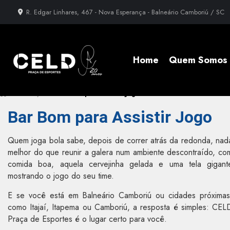
R. Edgar Linhares, 467 - Nova Esperança - Balneário Camboriú / SC
Home
Quem Somos
»
Informações
»
Bar Bom para Assistir Jogo
Bar Bom para Assistir Jogo
Quem joga bola sabe, depois de correr atrás da redonda, nad
melhor do que reunir a galera num ambiente descontraído, co
comida boa, aquela cervejinha gelada e uma tela gigant
mostrando o jogo do seu time.
E se você está em Balneário Camboriú ou cidades próximas
como Itajaí, Itapema ou Camboriú, a resposta é simples: CEL
Praça de Esportes é o lugar certo para você.