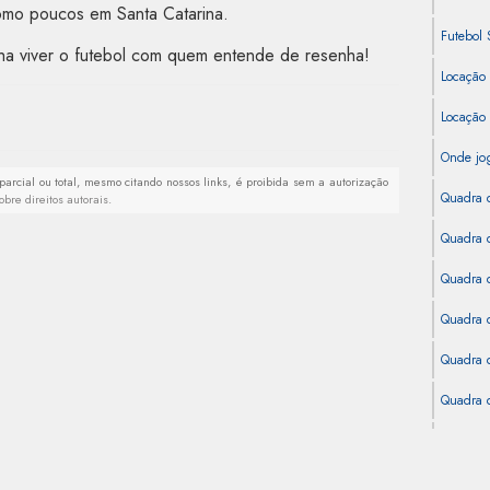
omo poucos em Santa Catarina.
Futebol 
ha viver o futebol com quem entende de resenha!
Locação
Locação
Onde jog
 parcial ou total, mesmo citando nossos links, é proibida sem a autorização
Quadra 
obre direitos autorais
.
Quadra d
Quadra d
Quadra d
Quadra d
Quadra 
Quadra d
Quadra S