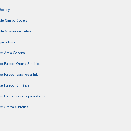
Society
 de Campo Society
 de Quadra de Futebol
ar futebol
de Areia Coberta
e Futebol Grama Sintética
e Futebol para Festa Infantil
e Futebol Sintética
e Futebol Society para Alugar
de Grama Sintética
e Society
intética Coberta