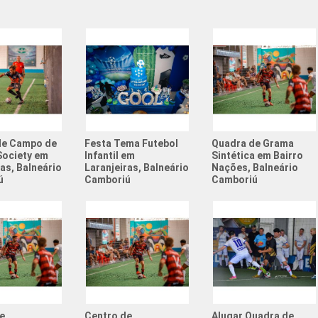
Quadra S
Quadra S
Quadras 
Resenha 
Resenha 
de Campo de
Festa Tema Futebol
Quadra de Grama
Society 
Society em
Infantil em
Sintética em Bairro
ras, Balneário
Laranjeiras, Balneário
Nações, Balneário
Tema de 
ú
Camboriú
Camboriú
Valor Al
Aniversá
Atividad
Atividad
Campeon
e
Centro de
Alugar Quadra de