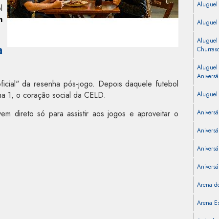
Aluguel
l
m
Aluguel
Aluguel
a
Churras
Aluguel
Aniversá
cial" da resenha pós-jogo. Depois daquele futebol
ha 1, o coração social da CELD.
Aluguel 
em direto só para assistir aos jogos e aproveitar o
Aniversá
Aniversá
Aniversár
Aniversá
Arena de
Arena Es