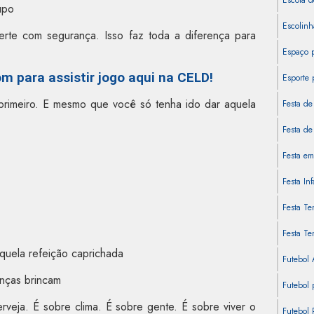
Escola d
upo
Escolinh
erte com segurança. Isso faz toda a diferença para
Espaço 
m para assistir jogo aqui na CELD!
Esporte 
primeiro. E mesmo que você só tenha ido dar aquela
Festa de
Festa de 
Festa em
Festa In
Festa Te
Festa Te
quela refeição caprichada
Futebol
nças brincam
Futebol 
eja. É sobre clima. É sobre gente. É sobre viver o
Futebol 