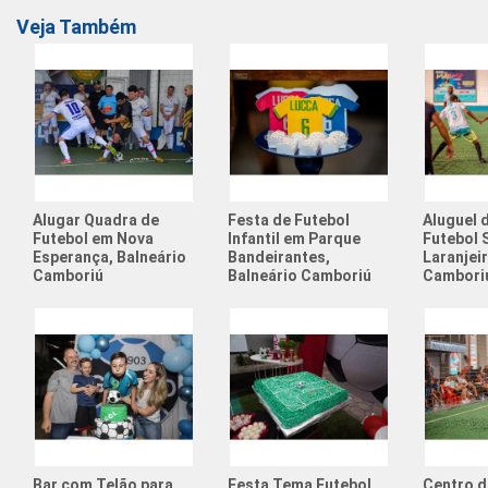
Veja Também
Alugar Quadra de
Festa de Futebol
Aluguel 
Futebol em Nova
Infantil em Parque
Futebol 
Esperança, Balneário
Bandeirantes,
Laranjei
Camboriú
Balneário Camboriú
Cambori
Bar com Telão para
Festa Tema Futebol
Centro d