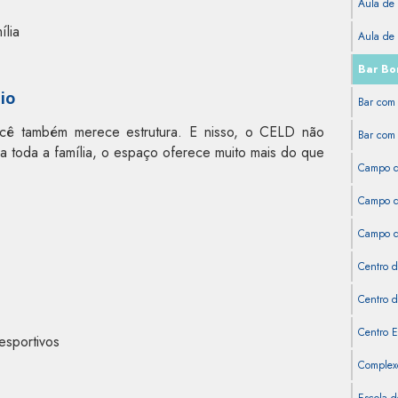
Aula de 
ília
Aula de 
Bar Bom
io
Bar com 
ocê também merece estrutura. E nisso, o CELD não
Bar com 
 toda a família, o espaço oferece muito mais do que
Campo d
Campo de
Campo de
Centro d
Centro d
Centro E
esportivos
Complexo