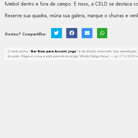
futebol dentro e fora de campo. E nisso, a CELD se destaca c
Reserve sua quadra, reúna sua galera, marque o churras e ven
Gostou? Compartilhe:
O texto acima "
Bar Bom para Assistir Jogo
" é de direito reservado. Sua reprodução,
do autor. Plágio é crime e está previsto no artigo 184 do Código Penal. –
Lei n° 9.610-98 s