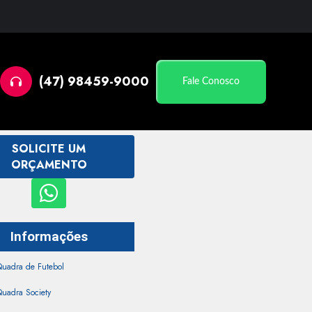
(47) 98459-9000
Fale Conosco
SOLICITE UM
ORÇAMENTO
Informações
Quadra de Futebol
uadra Society