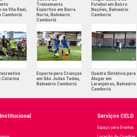
ento
Treinamento
Futebol em Bairro
Campeona
 na Vila Real,
Esportivo em Barra
Nações, Balneário
o Camboriú
Norte, Balnéario
Camboriú
Churrasc
Camboriú
Com quan
no futeb
Esportes
adolesc
Esportes
Recreativo
Esporte para Crianças
Quadra Sintética para
Festa de
 Catarina
em São Judas Tadeu,
Alugar em
Balneário Camboriú
Laranjeiras, Balneário
Futebol 
Camboriú
Torneio 
Institucional
Serviços CELD
Espaço para Eventos
omos
Locação de Quadras