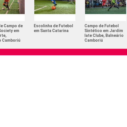
Campeona
Churrasc
de Campo de
Escolinha de Futebol
Campo de Futebol
Com quan
Society em
em Santa Catarina
Sintético em Jardim
no futeb
rte,
Iate Clube, Balneário
o Camboriú
Camboriú
Esportes
adolesc
Esportes
Institucional
Serviços CELD
Festa de
Espaço para Eventos
Futebol 
omos
Locação de Quadras
Torneio 
Sua Empresa Aqui
ara Eventos
CELD Castt
 de Quadras
resa Aqui
stt