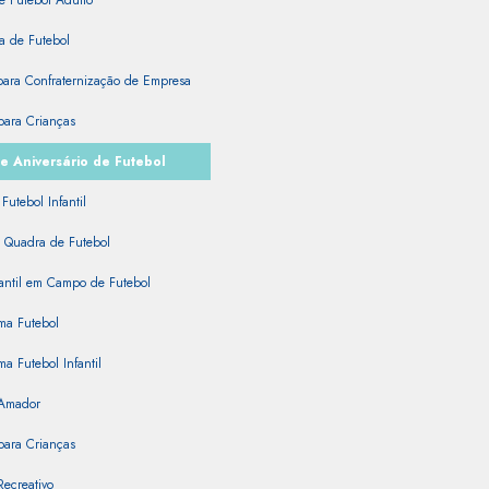
e Futebol Adulto
a de Futebol
para Confraternização de Empresa
para Crianças
e Aniversário de Futebol
Futebol Infantil
 Quadra de Futebol
fantil em Campo de Futebol
ma Futebol
ma Futebol Infantil
 Amador
para Crianças
Recreativo