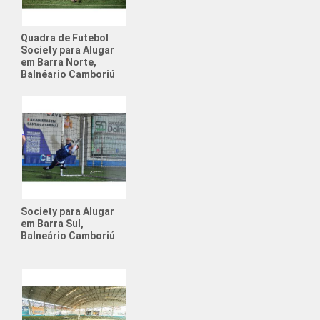
intética para Alugar
Quadra de Futebol
ociety para Alugar
Society para Alugar
em Barra Norte,
de Futebol para Aniversário
Balnéario Camboriú
Esportiva
Futebol Society
para Alugar
Aniversário Futebol
uguel Quadra Society
Society para Alugar
em Barra Sul,
rio com Tema de Futebol
Balneário Camboriú
e Física para Adolescentes
e Física para Crianças
ato de Futebol Amador