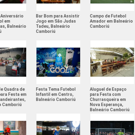
Quadra S
 Aniversário
Bar Bom para Assistir
Campo de Futebol
Quadra S
ol em
Jogo em São Judas
Amador em Balneário
ras, Balneário
Tadeu, Balneário
Camboriú
Quadras 
ú
Camboriú
Resenha 
Resenha 
Society 
Tema de 
Valor Al
de Quadra de
Festa Tema Futebol
Aluguel de Espaço
para Festa em
Infantil em Centro,
para Festa com
Aniversá
andeirantes,
Balneário Camboriú
Churrasqueira em
o Camboriú
Nova Esperança,
Atividad
Balneário Camboriú
Atividad
Campeon