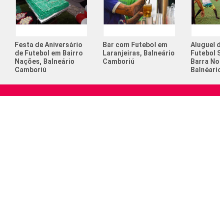
Festa de Aniversário
Bar com Futebol em
Aluguel 
de Futebol em Bairro
Laranjeiras, Balneário
Futebol 
Nações, Balneário
Camboriú
Barra No
Camboriú
Balnéari
A nossa missão é conectar pessoas apaixonadas
Menu 
por esporte e relembrá-las o verdadeiro sentido
Home
de viver
Quem S
Serviços
Espaço p
Locação
Sua Emp
CELD Ca