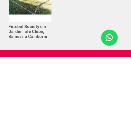
to de Futebol Society
o e Futebol
Futebol Society em
tos anos posso colocar meu filho
Jardim Iate Clube,
ol?
Balneário Camboriú
 que ajudam a crescer na
ência
 que ajudam na concentração infantil
 Aniversário com Tema Futebol
e Cerveja
de Futebol Society