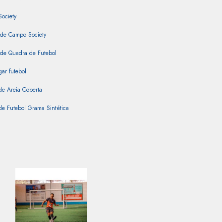
Society
 de Campo Society
 de Quadra de Futebol
ar futebol
de Areia Coberta
e Futebol Grama Sintética
e Futebol para Festa Infantil
e Futebol Sintética
e Futebol Society para Alugar
de Grama Sintética
e Society
intética Coberta