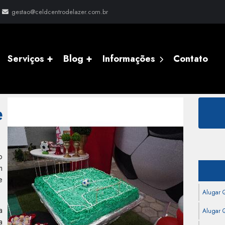
gestao@celdcentrodelazer.com.br
Serviços +
Blog +
Informações
Contato
e
o
m
e
Alugar 
a
Alugar Q
a