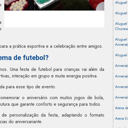
Aluguel
e
Aluguel
a
Aluguel
e
Churras
Aluguel
Aniversá
ra a prática esportiva e a celebração entre amigos.
Aluguel 
ema de futebol?
Aniversá
nos. Uma festa de futebol para crianças vai além da
ivas, interação em grupo e muita energia positiva.
Aniversá
da para esse tipo de evento.
Aniversár
comemorar o aniversário com muitos jogos de bola,
Aniversá
trutura que garante conforto e segurança para todos.
Arena de
e de personalização da festa, adaptando o formato
Arena Es
ias do aniversariante.