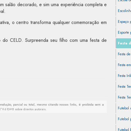
Escola d
m salão decorado, e sim uma experiência completa e
eal.
Escolinh
cativa, o centro transforma qualquer comemoração em
Espaço 
Esporte 
o do CELD. Surpreenda seu filho com uma festa de
Festa d
Festa de 
Festa em
Festa In
Festa Te
Festa Te
produção, parcial ou total, mesmo citando nossos links, é proibida sem a
Futebol
n° 9.610-98 sobre direitos autorais
.
Futebol 
Futebol 