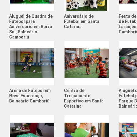
Aluguel de Quadra de
Aniversário de
Festa de
Futebol para
Futebol em Santa
de Futeb
Aniversário em Barra
Catarina
Laranjei
Sul, Balneário
Cambori
Camboriú
Arena de Futebol em
Centro de
Aluguel 
Nova Esperança,
Treinamento
Futebol 
Balneário Camboriú
Esportivo em Santa
Parque B
Catarina
Balneári