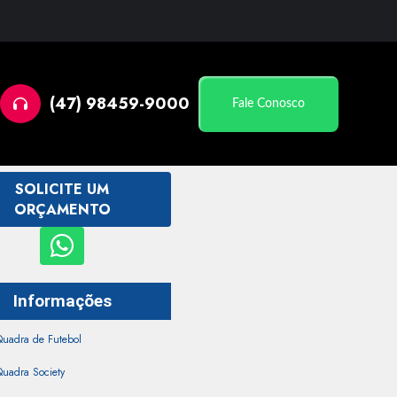
(47) 98459-9000
Fale Conosco
SOLICITE UM
ORÇAMENTO
Informações
Quadra de Futebol
uadra Society