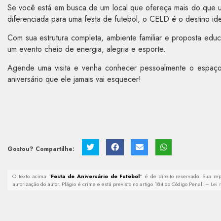
Se você está em busca de um local que ofereça mais do que u
diferenciada para uma festa de futebol, o CELD é o destino id
Com sua estrutura completa, ambiente familiar e proposta edu
um evento cheio de energia, alegria e esporte.
Agende uma visita e venha conhecer pessoalmente o espaç
aniversário que ele jamais vai esquecer!
Gostou? Compartilhe:
O texto acima "
Festa de Aniversário de Futebol
" é de direito reservado. Sua re
autorização do autor. Plágio é crime e está previsto no artigo 184 do Código Penal. –
Lei 