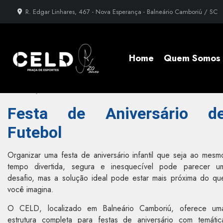
R. Edgar Linhares, 467 - Nova Esperança - Balneário Camboriú / SC
Home
Quem Somos
»
Informações
»
Festa de Aniversário de Futebol
Festa de Aniversário d
Futebol
Organizar uma festa de aniversário infantil que seja ao mesm
tempo divertida, segura e inesquecível pode parecer u
desafio, mas a solução ideal pode estar mais próxima do qu
você imagina.
O CELD, localizado em Balneário Camboriú, oferece um
estrutura completa para festas de aniversário com temátic