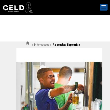
»
Informações
»
Resenha Esportiva