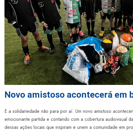
Novo amistoso acontecerá em b
E a solidariedade não para por aí. Um novo amistoso acontec
emocionante partida e contando com a cobertura audiovisual d
dessas ações locais que inspiram e unem a comunidade em prol