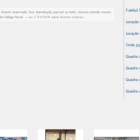
Futebol 
 direito reservado. Sua reprodução, parcial ou total, mesmo citando nossos
4 do Código Penal. –
Lei n° 9.610-98 sobre direitos autorais
.
Locação
Locação
Onde jog
Quadra 
Quadra d
Quadra d
Quadra d
Quadra d
Quadra 
Quadra d
Quadra S