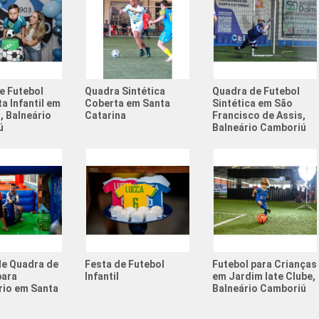
Quadra S
Quadra S
Quadras 
e Futebol
Quadra Sintética
Quadra de Futebol
Resenha 
a Infantil em
Coberta em Santa
Sintética em São
, Balneário
Catarina
Francisco de Assis,
Resenha 
ú
Balneário Camboriú
Society 
Tema de 
Valor Al
Aniversá
Atividad
de Quadra de
Festa de Futebol
Futebol para Crianças
para
Infantil
em Jardim Iate Clube,
Atividad
rio em Santa
Balneário Camboriú
Campeon