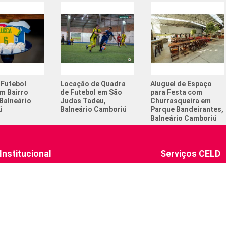
Campeona
Churrasc
Com quan
no futeb
Esportes
 Futebol
Locação de Quadra
Aluguel de Espaço
adolesc
em Bairro
de Futebol em São
para Festa com
Balneário
Judas Tadeu,
Churrasqueira em
Esportes
ú
Balneário Camboriú
Parque Bandeirantes,
Balneário Camboriú
Festa de
Futebol 
Institucional
Serviços CELD
Torneio 
Espaço para Eventos
omos
Locação de Quadras
Sua Empresa Aqui
ara Eventos
CELD Castt