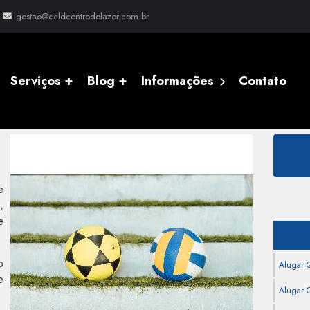
gestao@celdcentrodelazer.com.br
Serviços +
Blog +
Informações
Contato
oriú
e
,
e
o
Alugar 
e
Alugar Q