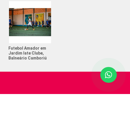
to de Futebol Society
o e Futebol
tos anos posso colocar meu filho
ol?
 que ajudam a crescer na
Futebol Amador em
ência
Jardim Iate Clube,
Balneário Camboriú
 que ajudam na concentração infantil
 Aniversário com Tema Futebol
e Cerveja
de Futebol Society