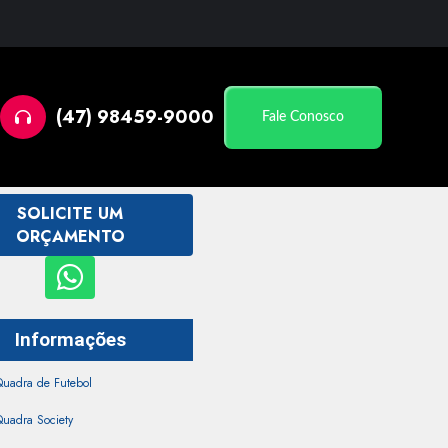
(47) 98459-9000
Fale Conosco
SOLICITE UM
ORÇAMENTO
Informações
Quadra de Futebol
uadra Society