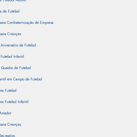
e Futebol Adulto
a de Futebol
para Confraternização de Empresa
para Crianças
 Aniversário de Futebol
Futebol Infantil
 Quadra de Futebol
fantil em Campo de Futebol
ma Futebol
ma Futebol Infantil
 Amador
para Crianças
Recreativo