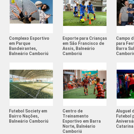
Complexo Esportivo
Esporte para Crianças
Campo d
em Parque
em São Francisco de
para Fest
Bandeirantes,
Assis, Balneário
Barra Sul
Balneário Camboriú
Camboriú
Cambori
Futebol Society em
Centro de
Aluguel 
Bairro Nações,
Treinamento
Futebol 
Balneário Camboriú
Esportivo em Barra
Aniversá
Norte, Balnéario
Catarina
Camboriú