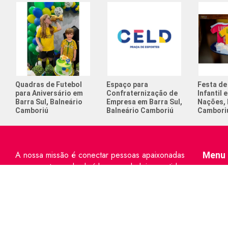
Quadras de Futebol
Espaço para
Festa de
para Aniversário em
Confraternização de
Infantil 
Barra Sul, Balneário
Empresa em Barra Sul,
Nações, 
Camboriú
Balneário Camboriú
Cambori
A nossa missão é conectar pessoas apaixonadas
Menu 
por esporte e relembrá-las o verdadeiro sentido
Home
de viver
Quem S
Serviços
Espaço p