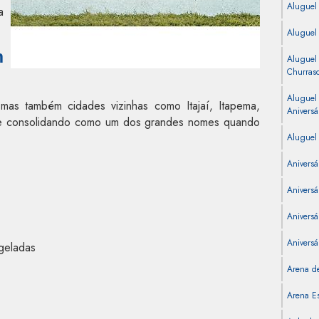
Aluguel
a
Aluguel
m
Aluguel
Churras
Aluguel
mas também cidades vizinhas como Itajaí, Itapema,
Aniversá
 se consolidando como um dos grandes nomes quando
Aluguel 
Aniversá
Aniversá
Aniversár
Aniversá
geladas
Arena de
Arena Es