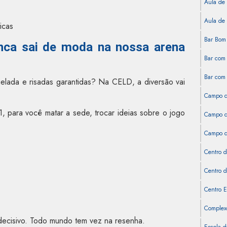
Aula de 
Aula de 
icas
Bar Bom 
nca sai de moda na nossa arena
Bar com 
Bar com 
elada e risadas garantidas? Na CELD, a diversão vai
Campo d
, para você matar a sede, trocar ideias sobre o jogo
Campo de
Campo de
Centro d
Centro d
Centro E
Complexo
decisivo. Todo mundo tem vez na resenha.