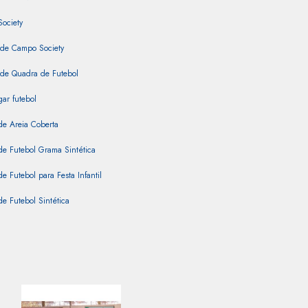
Society
 de Campo Society
 de Quadra de Futebol
ar futebol
de Areia Coberta
e Futebol Grama Sintética
e Futebol para Festa Infantil
e Futebol Sintética
e Futebol Society para Alugar
de Grama Sintética
e Society
intética Coberta