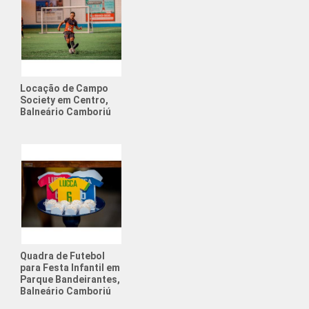
intética para Alugar
ociety para Alugar
de Futebol para Aniversário
Locação de Campo
Esportiva
Society em Centro,
Balneário Camboriú
Futebol Society
para Alugar
Aniversário Futebol
uguel Quadra Society
rio com Tema de Futebol
e Física para Adolescentes
Quadra de Futebol
para Festa Infantil em
e Física para Crianças
Parque Bandeirantes,
Balneário Camboriú
ato de Futebol Amador