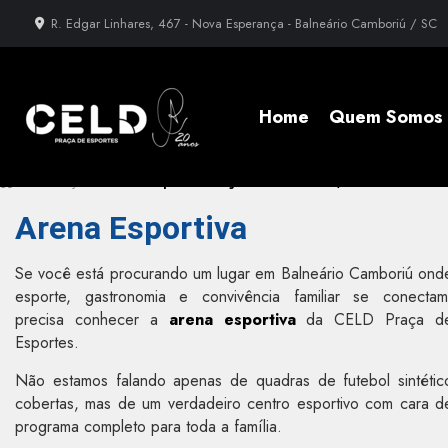
R. Edgar Linhares, 467 - Nova Esperança - Balneário Camboriú / SC
Home
Quem Somos
»
Informações
»
Arena Esportiva em Jardim Iate Clube, Balneário Camb
Arena Esportiva
Se você está procurando um lugar em Balneário Camboriú ond
esporte, gastronomia e convivência familiar se conectam
precisa conhecer a
arena esportiva
da CELD Praça d
Esportes.
Não estamos falando apenas de quadras de futebol sintétic
cobertas, mas de um verdadeiro centro esportivo com cara d
programa completo para toda a família.