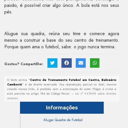
paixão, é possível criar algo único. A bola está nos seus
pés.
Alugue sua quadra, reúna seu time e comece agora
mesmo a construir a base do seu centro de treinamento.
Porque quem ama o futebol, sabe: o jogo nunca termina.
Gostou? Compartilhe:
O texto acima "
Centro de Treinamento Futebol em Centro, Balneário
Camboriú
" é de direito reservado. Sua reprodução, parcial ou total, mesmo
citando nossos links, é proibida sem a autorização do autor. Plágio é crime e
está previsto no artigo 184 do Código Penal. –
Lei n° 9.610-98 sobre direitos
autorais
.
Informações
Alugar Quadra de Futebol