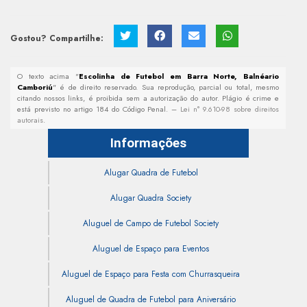
Gostou? Compartilhe:
O texto acima "
Escolinha de Futebol em Barra Norte, Balnéario
Camboriú
" é de direito reservado. Sua reprodução, parcial ou total, mesmo
citando nossos links, é proibida sem a autorização do autor. Plágio é crime e
está previsto no artigo 184 do Código Penal. –
Lei n° 9.610-98 sobre direitos
autorais
.
Informações
Alugar Quadra de Futebol
Alugar Quadra Society
Aluguel de Campo de Futebol Society
Aluguel de Espaço para Eventos
Aluguel de Espaço para Festa com Churrasqueira
Aluguel de Quadra de Futebol para Aniversário