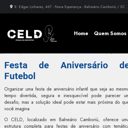
R. Edgar Linhares, 467 - Nova Esperança - Balneário Camboriú / SC
Home
Quem Somos
»
Informações
»
Festa de Aniversário de Futebol em Barra Sul, Balneá
Festa de Aniversário d
Futebol
Organizar uma festa de aniversário infantil que seja ao mesm
tempo divertida, segura e inesquecível pode parecer u
desafio, mas a solução ideal pode estar mais próxima do qu
você imagina.
O CELD, localizado em Balneário Camboriú, oferece um
estrutura completa para festas de aniversário com temátic