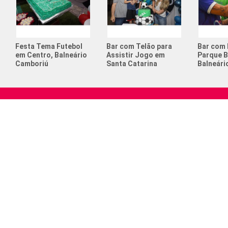
Festa Tema Futebol
Bar com Telão para
Bar com 
em Centro, Balneário
Assistir Jogo em
Parque B
Camboriú
Santa Catarina
Balneári
A nossa missão é conectar pessoas apaixonadas
Menu 
por esporte e relembrá-las o verdadeiro sentido
Home
de viver
Quem S
Serviços
Espaço p
Locação
Sua Emp
CELD Ca