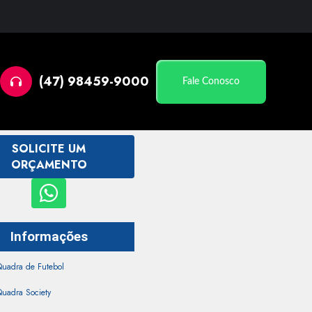
(47) 98459-9000
Fale Conosco
SOLICITE UM
ORÇAMENTO
Informações
Quadra de Futebol
uadra Society