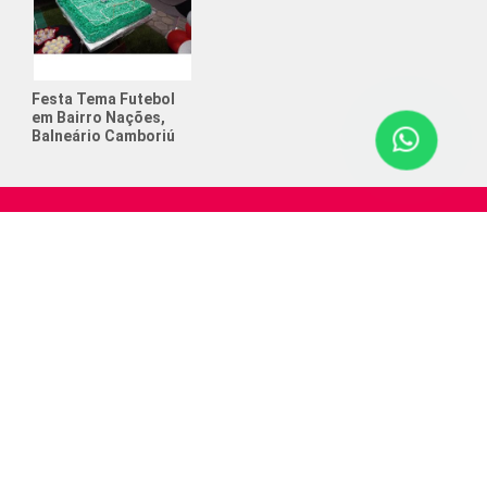
to de Futebol Society
o e Futebol
Festa Tema Futebol
tos anos posso colocar meu filho
em Bairro Nações,
ol?
Balneário Camboriú
 que ajudam a crescer na
ência
 que ajudam na concentração infantil
 Aniversário com Tema Futebol
e Cerveja
de Futebol Society