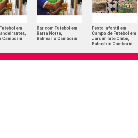
Campeona
Churrasc
Futebol em
Bar com Futebol em
Festa Infantil em
Com quan
andeirantes,
Barra Norte,
Campo de Futebol em
no futeb
o Camboriú
Balnéario Camboriú
Jardim Iate Clube,
Balneário Camboriú
Esportes
adolesc
Esportes
Institucional
Serviços CELD
Festa de
Espaço para Eventos
Futebol 
omos
Locação de Quadras
Torneio 
Sua Empresa Aqui
ara Eventos
CELD Castt
 de Quadras
resa Aqui
stt