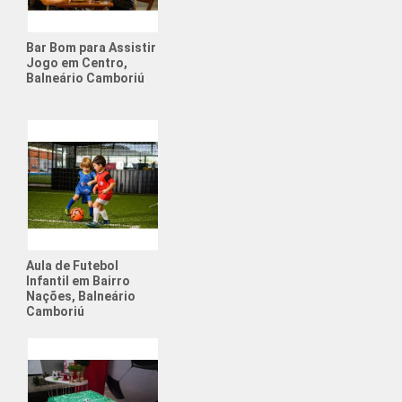
intética para Alugar
Bar Bom para Assistir
ociety para Alugar
Jogo em Centro,
Balneário Camboriú
de Futebol para Aniversário
Esportiva
Futebol Society
para Alugar
Aniversário Futebol
uguel Quadra Society
Aula de Futebol
Infantil em Bairro
rio com Tema de Futebol
Nações, Balneário
Camboriú
e Física para Adolescentes
e Física para Crianças
ato de Futebol Amador