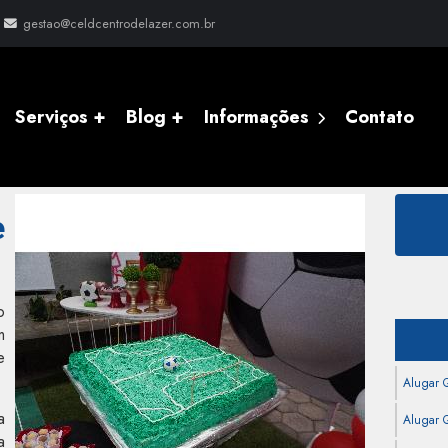
gestao@celdcentrodelazer.com.br
Serviços +
Blog +
Informações
Contato
rio Camboriú
e
o
m
e
Alugar 
a
Alugar Q
a