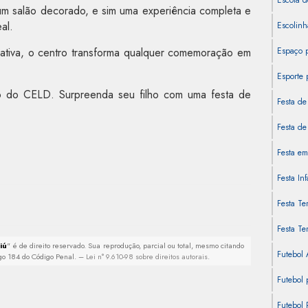
Escola d
m salão decorado, e sim uma experiência completa e
eal.
Escolinh
cativa, o centro transforma qualquer comemoração em
Espaço 
Esporte 
o do CELD. Surpreenda seu filho com uma festa de
Festa de
Festa de 
Festa em
Festa In
Festa Te
Festa Te
iú
" é de direito reservado. Sua reprodução, parcial ou total, mesmo citando
Futebol
tigo 184 do Código Penal. –
Lei n° 9.610-98 sobre direitos autorais
.
Futebol 
Futebol 