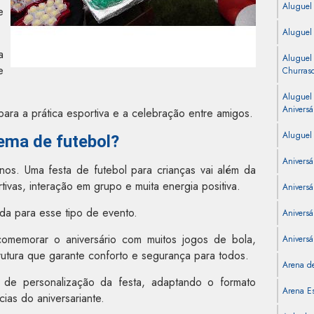
Aluguel
e
Aluguel
a
Aluguel
e
Churras
Aluguel
Aniversá
ra a prática esportiva e a celebração entre amigos.
Aluguel 
ema de futebol?
Aniversá
nos. Uma festa de futebol para crianças vai além da
ivas, interação em grupo e muita energia positiva.
Aniversá
da para esse tipo de evento.
Aniversár
comemorar o aniversário com muitos jogos de bola,
Aniversá
trutura que garante conforto e segurança para todos.
Arena de
e de personalização da festa, adaptando o formato
Arena Es
ias do aniversariante.