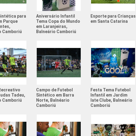
Quadra S
intética para
Aniversário Infantil
Esporte para Crianças
Quadra S
m Parque
Tema Copa do Mundo
em Santa Catarina
ntes,
em Laranjeiras,
Quadras 
o Camboriú
Balneário Camboriú
Resenha 
Resenha 
Society 
Tema de 
Valor Al
Recreativo
Campo de Futebol
Festa Tema Futebol
Judas Tadeu,
Sintético em Barra
Infantil em Jardim
Aniversá
o Camboriú
Norte, Balnéario
Iate Clube, Balneário
Camboriú
Camboriú
Atividad
Atividad
Campeon