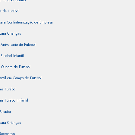
e Futebol Adulto
a de Futebol
para Confraternização de Empresa
para Crianças
 Aniversário de Futebol
Futebol Infantil
 Quadra de Futebol
fantil em Campo de Futebol
ma Futebol
ma Futebol Infantil
 Amador
para Crianças
Recreativo