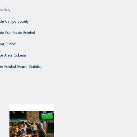
Society
 de Campo Society
 de Quadra de Futebol
ar futebol
de Areia Coberta
e Futebol Grama Sintética
e Futebol para Festa Infantil
e Futebol Sintética
e Futebol Society para Alugar
de Grama Sintética
e Society
intética Coberta