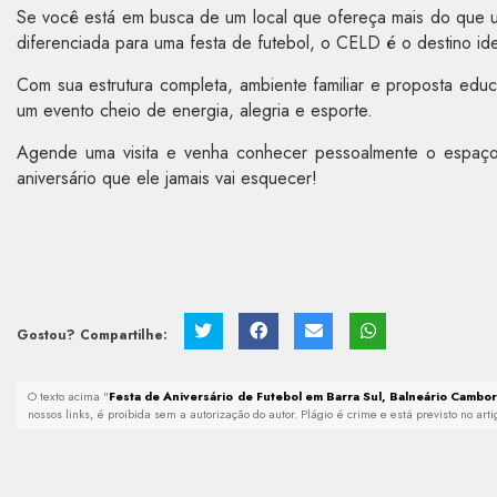
Se você está em busca de um local que ofereça mais do que u
diferenciada para uma festa de futebol, o CELD é o destino id
Com sua estrutura completa, ambiente familiar e proposta edu
um evento cheio de energia, alegria e esporte.
Agende uma visita e venha conhecer pessoalmente o espaç
aniversário que ele jamais vai esquecer!
Gostou? Compartilhe:
O texto acima "
Festa de Aniversário de Futebol em Barra Sul, Balneário Cambor
nossos links, é proibida sem a autorização do autor. Plágio é crime e está previsto no ar