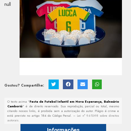
null
Gostou? Compartilhe:
O texto acima "
Festa de Futebol Infantil em Nova Esperança, Balneário
Camboriú
" é de direito reservado. Sua reprodução, parcial ou total, mesmo
citando nossos links, é proibida sem a autorização do autor. Plágio é crime e
está previsto no artigo 184 do Código Penal. –
Lei n° 9.610-98 sobre direitos
autorais
.
Informações