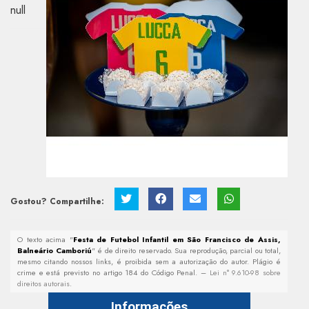
null
Gostou? Compartilhe:
O texto acima "
Festa de Futebol Infantil em São Francisco de Assis,
Balneário Camboriú
" é de direito reservado. Sua reprodução, parcial ou total,
mesmo citando nossos links, é proibida sem a autorização do autor. Plágio é
crime e está previsto no artigo 184 do Código Penal. –
Lei n° 9.610-98 sobre
direitos autorais
.
Informações