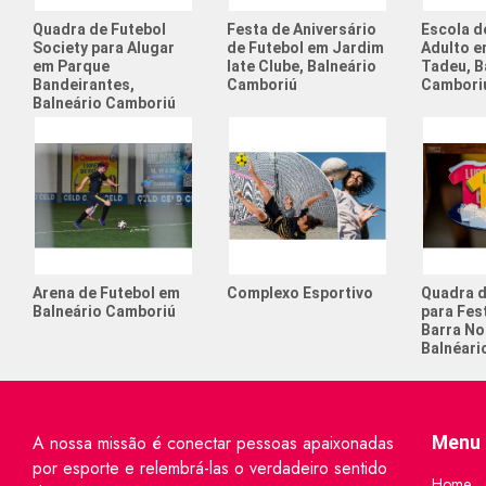
Quadra de Futebol
Festa de Aniversário
Escola d
Society para Alugar
de Futebol em Jardim
Adulto e
em Parque
Iate Clube, Balneário
Tadeu, B
Bandeirantes,
Camboriú
Cambori
Balneário Camboriú
Arena de Futebol em
Complexo Esportivo
Quadra d
Balneário Camboriú
para Fest
Barra No
Balnéari
A nossa missão é conectar pessoas apaixonadas
Menu 
por esporte e relembrá-las o verdadeiro sentido
Home