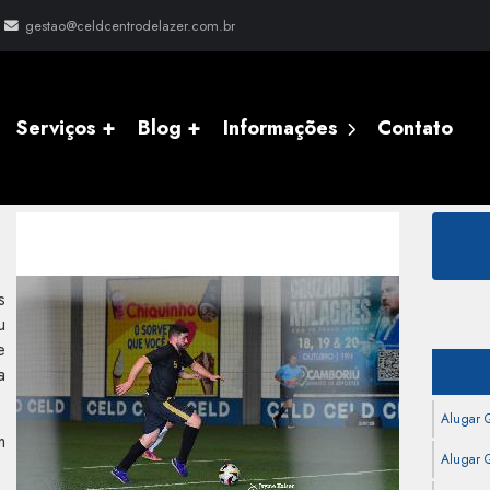
gestao@celdcentrodelazer.com.br
Serviços +
Blog +
Informações
Contato
s
u
e
a
Alugar 
m
Alugar Q