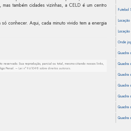
ú, mas também cidades vizinhas, a CELD é um centro
Futebol 
Locação
 só conhecer. Aqui, cada minuto vivido tem a energia
Locação
Onde jog
Quadra 
ito reservado. Sua reprodução, parcial ou total, mesmo citando nossos links,
Quadra d
ódigo Penal. –
Lei n° 9.610-98 sobre direitos autorais
.
Quadra d
Quadra d
Quadra d
Quadra 
Quadra d
Quadra S