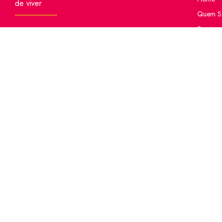
de viver
Quem S
Serviços
Espaço p
Locação
Sua Emp
CELD Ca
Blog
CELD Ca
Contato
Informa
Mapa do