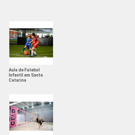
intética para Alugar
ociety para Alugar
de Futebol para Aniversário
Esportiva
Futebol Society
para Alugar
Aula de Futebol
Infantil em Santa
Aniversário Futebol
Catarina
uguel Quadra Society
rio com Tema de Futebol
e Física para Adolescentes
e Física para Crianças
ato de Futebol Amador