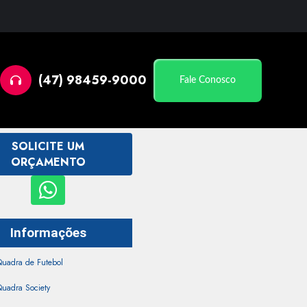
(47) 98459-9000
Fale Conosco
SOLICITE UM
ORÇAMENTO
Informações
Quadra de Futebol
uadra Society