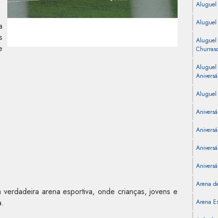
Aluguel
Aluguel
a
s
Aluguel
e
Churras
Aluguel
Aniversá
Aluguel 
Aniversá
Aniversá
Aniversár
Aniversá
Arena de
erdadeira arena esportiva, onde crianças, jovens e
a.
Arena Es