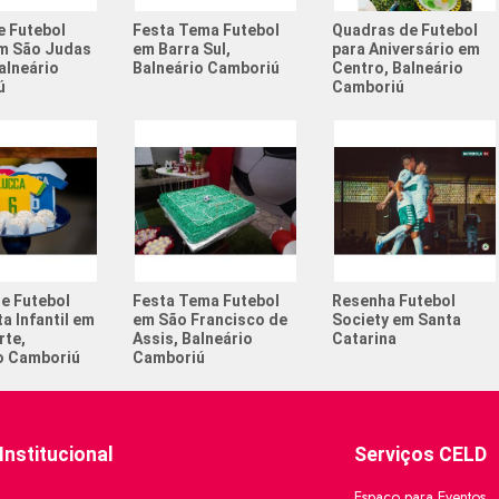
Campeona
e Futebol
Festa Tema Futebol
Quadras de Futebol
m São Judas
em Barra Sul,
para Aniversário em
alneário
Balneário Camboriú
Centro, Balneário
Churrasc
ú
Camboriú
Com quan
no futeb
Esportes
adolesc
Esportes
Festa de
e Futebol
Festa Tema Futebol
Resenha Futebol
Futebol 
a Infantil em
em São Francisco de
Society em Santa
rte,
Assis, Balneário
Catarina
Torneio 
o Camboriú
Camboriú
Institucional
Serviços CELD
Espaço para Eventos