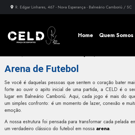
R. Edgar Linhares, 467 - Nova Esperança - Balneário Camboriú / SC
Home
Quem Somos
»
Informações
»
Arena de Futebol em Laranjeiras, Balneário Camboriú
Arena de Futebol
Se você é daquelas pessoas que sentem o coração bater mai
forte ao ouvir o apito inicial de uma partida, a CELD é o se
lugar em Balneário Camboriú. Aqui, cada jogo é mais do qu
um simples confronto: é um momento de lazer, conexão e muit
emoção.
A nossa estrutura foi pensada para transformar cada pelada e
um verdadeiro clássico do futebol em nossa
arena
.