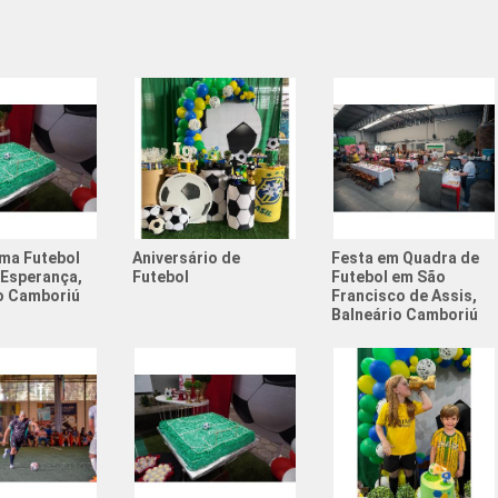
Quadra S
Quadra S
Quadras 
Resenha 
Resenha 
Society 
ma Futebol
Aniversário de
Festa em Quadra de
Esperança,
Futebol
Futebol em São
Tema de 
o Camboriú
Francisco de Assis,
Balneário Camboriú
Valor Al
Aniversá
Atividad
Atividad
Campeon