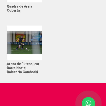
to de Futebol Society
Quadra de Areia
Coberta
o e Futebol
tos anos posso colocar meu filho
ol?
 que ajudam a crescer na
ência
 que ajudam na concentração infantil
 Aniversário com Tema Futebol
Arena de Futebol em
e Cerveja
Barra Norte,
Balnéario Camboriú
de Futebol Society