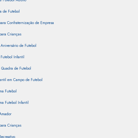
e Futebol Adulto
a de Futebol
para Confraternização de Empresa
para Crianças
 Aniversário de Futebol
Futebol Infantil
 Quadra de Futebol
fantil em Campo de Futebol
ma Futebol
ma Futebol Infantil
 Amador
para Crianças
Recreativo