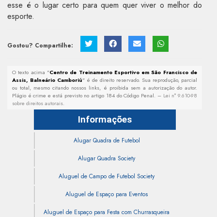
esse é o lugar certo para quem quer viver o melhor do
esporte.
Gostou? Compartilhe:
O texto acima "
Centro de Treinamento Esportivo em São Francisco de
Assis, Balneário Camboriú
" é de direito reservado. Sua reprodução, parcial
ou total, mesmo citando nossos links, é proibida sem a autorização do autor.
Plágio é crime e está previsto no artigo 184 do Código Penal. –
Lei n° 9.610-98
sobre direitos autorais
.
Informações
Alugar Quadra de Futebol
Alugar Quadra Society
Aluguel de Campo de Futebol Society
Aluguel de Espaço para Eventos
Aluguel de Espaço para Festa com Churrasqueira