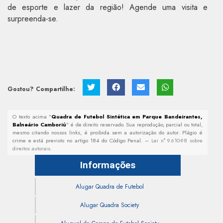
de esporte e lazer da região! Agende uma visita e
surpreenda-se.
Gostou? Compartilhe:
O texto acima "
Quadra de Futebol Sintética em Parque Bandeirantes,
Balneário Camboriú
" é de direito reservado. Sua reprodução, parcial ou total,
mesmo citando nossos links, é proibida sem a autorização do autor. Plágio é
crime e está previsto no artigo 184 do Código Penal. –
Lei n° 9.610-98 sobre
direitos autorais
.
Informações
Alugar Quadra de Futebol
Alugar Quadra Society