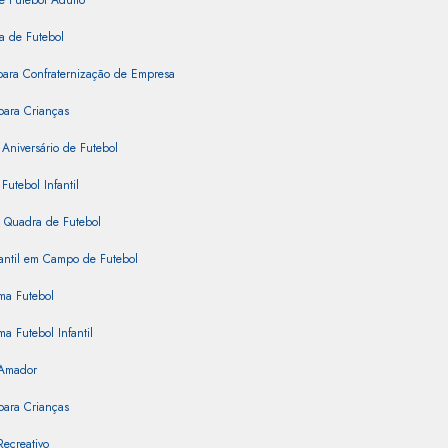
e Futebol Adulto
a de Futebol
para Confraternização de Empresa
para Crianças
 Aniversário de Futebol
Futebol Infantil
 Quadra de Futebol
fantil em Campo de Futebol
ma Futebol
ma Futebol Infantil
 Amador
para Crianças
Recreativo