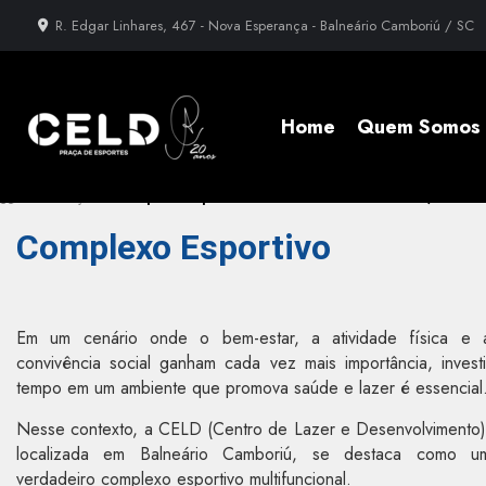
R. Edgar Linhares, 467 - Nova Esperança - Balneário Camboriú / SC
Home
Quem Somos
»
Informações
»
Complexo Esportivo em São Francisco de Assis, Balneá
Complexo Esportivo
Em um cenário onde o bem-estar, a atividade física e 
convivência social ganham cada vez mais importância, investi
tempo em um ambiente que promova saúde e lazer é essencial
Nesse contexto, a CELD (Centro de Lazer e Desenvolvimento)
localizada em Balneário Camboriú, se destaca como u
verdadeiro complexo esportivo multifuncional.