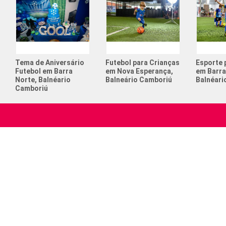
Tema de Aniversário
Futebol para Crianças
Esporte 
Futebol em Barra
em Nova Esperança,
em Barra
Norte, Balnéario
Balneário Camboriú
Balnéari
Camboriú
A nossa missão é conectar pessoas apaixonadas
Menu 
por esporte e relembrá-las o verdadeiro sentido
Home
de viver
Quem S
Serviços
Espaço p
Locação