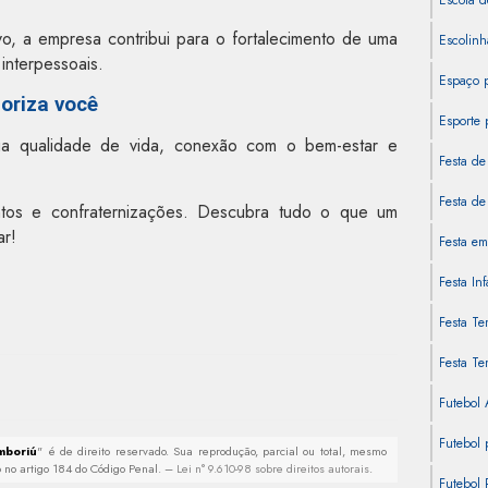
Escola d
o, a empresa contribui para o fortalecimento de uma
Escolinh
interpessoais.
Espaço 
oriza você
Esporte 
ega qualidade de vida, conexão com o bem-estar e
Festa de
Festa de 
tos e confraternizações. Descubra tudo o que um
ar!
Festa em
Festa In
Festa Te
Festa Te
Futebol
Futebol 
mboriú
" é de direito reservado. Sua reprodução, parcial ou total, mesmo
to no artigo 184 do Código Penal. –
Lei n° 9.610-98 sobre direitos autorais
.
Futebol 