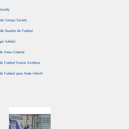
Society
 de Campo Society
 de Quadra de Futebol
ar futebol
de Areia Coberta
e Futebol Grama Sintética
e Futebol para Festa Infantil
e Futebol Sintética
e Futebol Society para Alugar
de Grama Sintética
e Society
intética Coberta