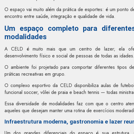
O espaço vai muito além da prática de esportes: é um ponto d
encontro entre saúde, integração e qualidade de vida.
Um espaço completo para diferente
modalidades
A CELD é muito mais que um centro de lazer; ela ofere
desenvolvimento físico e social de pessoas de todas as idades
O ambiente foi projetado para comportar diferentes tipos de
práticas recreativas em grupo.
O complexo esportivo da CELD disponibiliza aulas de futebol, gi
funcional soccer, vôlei de praia e beach tennis — todas ministra
Essa diversidade de modalidades faz com que o centro ate
aqueles que desejam manter uma rotina de exercícios modera
Infraestrutura moderna, gastronomia e lazer reu
Um dos grandes diferenciais do espaço é sua estrutura, 