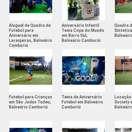
Aluguel de Quadra de
Aniversário Infantil
Quadra 
Futebol para
Tema Copa do Mundo
Sintétic
Aniversário em
em Barra Sul,
Balneári
Laranjeiras, Balneário
Balneário Camboriú
Camboriú
Futebol para Crianças
Tema de Aniversário
Locação
em São Judas Tadeu,
Futebol em Balneário
Society 
Balneário Camboriú
Camboriú
Balneári