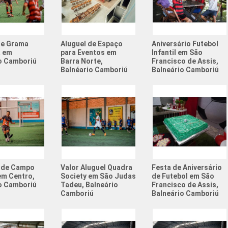
Quadra S
Quadra S
de Grama
Aluguel de Espaço
Aniversário Futebol
Quadras 
a em
para Eventos em
Infantil em São
o Camboriú
Barra Norte,
Francisco de Assis,
Balnéario Camboriú
Balneário Camboriú
Resenha 
Resenha 
Society 
Tema de 
Valor Al
Aniversá
 de Campo
Valor Aluguel Quadra
Festa de Aniversário
em Centro,
Society em São Judas
de Futebol em São
Atividad
o Camboriú
Tadeu, Balneário
Francisco de Assis,
Camboriú
Balneário Camboriú
Atividad
Campeon