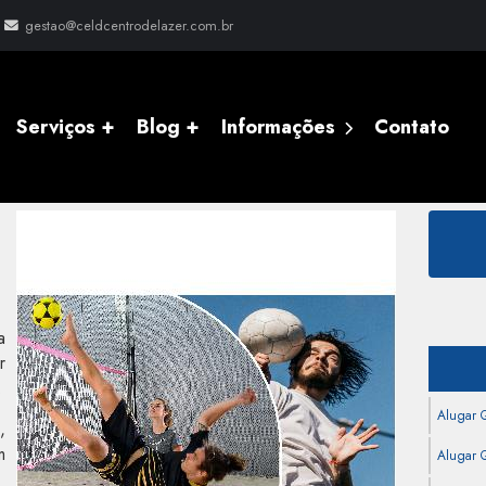
gestao@celdcentrodelazer.com.br
Serviços +
Blog +
Informações
Contato
rio Camboriú
a
r
.
Alugar 
,
m
Alugar Q