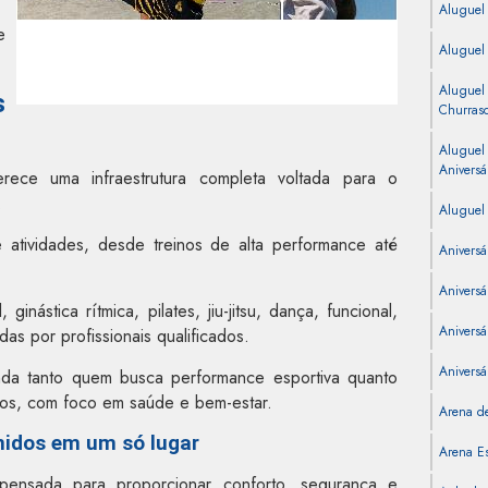
Aluguel
e
Aluguel
Aluguel
s
Churras
Aluguel
Aniversá
ce uma infraestrutura completa voltada para o
.
Aluguel 
 atividades, desde treinos de alta performance até
Aniversá
Aniversá
nástica rítmica, pilates, jiu-jitsu, dança, funcional,
Aniversár
das por profissionais qualificados.
Aniversá
nda tanto quem busca performance esportiva quanto
dos, com foco em saúde e bem-estar.
Arena de
nidos em um só lugar
Arena Es
pensada para proporcionar conforto, segurança e