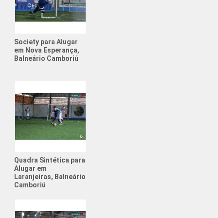
intética para Alugar
ociety para Alugar
Society para Alugar
de Futebol para Aniversário
em Nova Esperança,
Balneário Camboriú
Esportiva
Futebol Society
para Alugar
Aniversário Futebol
uguel Quadra Society
rio com Tema de Futebol
Quadra Sintética para
Alugar em
e Física para Adolescentes
Laranjeiras, Balneário
Camboriú
e Física para Crianças
ato de Futebol Amador