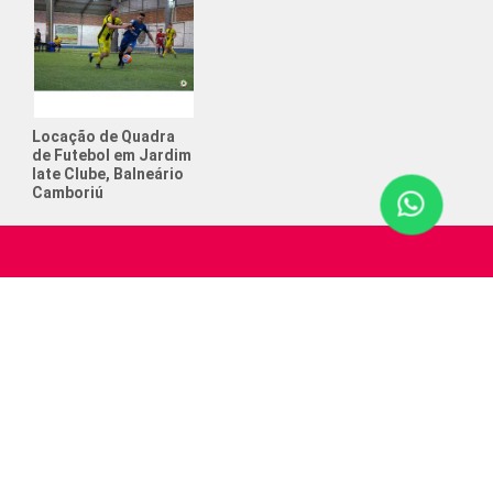
to de Futebol Society
o e Futebol
tos anos posso colocar meu filho
ol?
Locação de Quadra
de Futebol em Jardim
 que ajudam a crescer na
Iate Clube, Balneário
ência
Camboriú
 que ajudam na concentração infantil
 Aniversário com Tema Futebol
e Cerveja
de Futebol Society