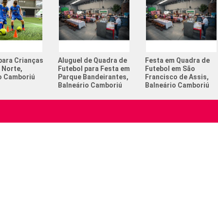
Campeona
Churrasc
Com quan
no futeb
para Crianças
Aluguel de Quadra de
Festa em Quadra de
 Norte,
Futebol para Festa em
Futebol em São
Esportes
o Camboriú
Parque Bandeirantes,
Francisco de Assis,
adolesc
Balneário Camboriú
Balneário Camboriú
Esportes
Festa de
Institucional
Serviços CELD
Futebol 
Espaço para Eventos
Torneio 
omos
Locação de Quadras
Sua Empresa Aqui
ara Eventos
CELD Castt
 de Quadras