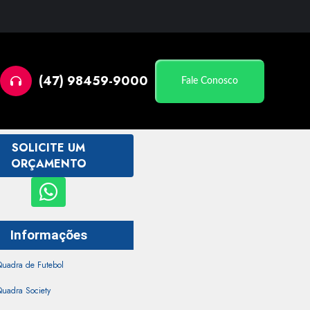
(47) 98459-9000
Fale Conosco
SOLICITE UM
ORÇAMENTO
Informações
Quadra de Futebol
uadra Society