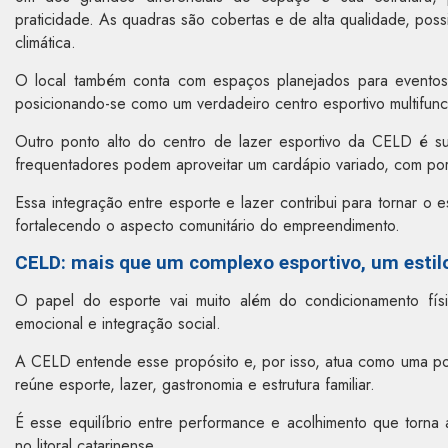
praticidade. As quadras são cobertas e de alta qualidade, poss
climática.
O local também conta com espaços planejados para eventos 
posicionando-se como um verdadeiro centro esportivo multifunc
Outro ponto alto do centro de lazer esportivo da CELD é su
frequentadores podem aproveitar um cardápio variado, com por
Essa integração entre esporte e lazer contribui para tornar o 
fortalecendo o aspecto comunitário do empreendimento.
CELD: mais que um complexo esportivo, um estilo
O papel do esporte vai muito além do condicionamento físic
emocional e integração social.
A CELD entende esse propósito e, por isso, atua como uma p
reúne esporte, lazer, gastronomia e estrutura familiar.
É esse equilíbrio entre performance e acolhimento que torn
no litoral catarinense.